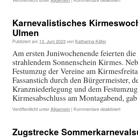
15.
Ulmener
Mädchen
Karnevalistisches Kirmeswoc
am
Ulmen
1.
Februar
Publiziert am
13. Juni 2023
von
Katharina Käfer
2025
Am ersten Juniwochenende feierten die
strahlendem Sonnenschein Kirmes. Nebe
Festumzug der Vereine am Kirmesfreit
Fassanstich durch den Bürgermeister, d
Kranzniederlegung und dem Festumzug
Kirmesabschluss am Montagabend, ga
für
Veröffentlicht unter
Allgemein
|
Kommentare deaktiviert
Karneval
Kirmesw
in
Zugstrecke Sommerkarneval
Ulmen