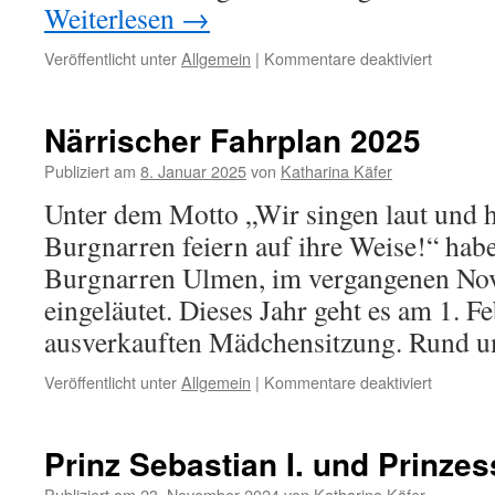
Weiterlesen
→
für
Veröffentlicht unter
Allgemein
|
Kommentare deaktiviert
Kartenvo
für
die
Närrischer Fahrplan 2025
Ulmener
Mädchen
Publiziert am
8. Januar 2025
von
Katharina Käfer
beginnt
Unter dem Motto „Wir singen laut und h
am
2.
Burgnarren feiern auf ihre Weise!“ hab
Novembe
Burgnarren Ulmen, im vergangenen Nov
eingeläutet. Dieses Jahr geht es am 1. Fe
ausverkauften Mädchensitzung. Rund
für
Veröffentlicht unter
Allgemein
|
Kommentare deaktiviert
Närrisch
Fahrplan
2025
Prinz Sebastian I. und Prinzes
Publiziert am
23. November 2024
von
Katharina Käfer