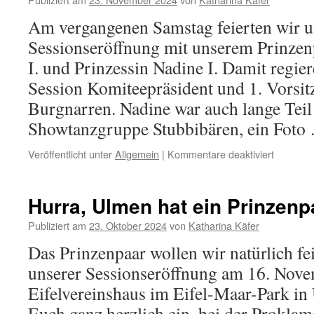
Am vergangenen Samstag feierten wir u
Sessionseröffnung mit unserem Prinzenp
I. und Prinzessin Nadine I. Damit regi
Session Komiteepräsident und 1. Vorsi
Burgnarren. Nadine war auch lange Teil
Showtanzgruppe Stubbibären, ein Fot
für
Veröffentlicht unter
Allgemein
|
Kommentare deaktiviert
Prinz
Sebastia
I.
Hurra, Ulmen hat ein Prinzenp
und
Prinzess
Publiziert am
23. Oktober 2024
von
Katharina Käfer
Nadine
Das Prinzenpaar wollen wir natürlich fe
I.
unserer Sessionseröffnung am 16. Nov
Eifelvereinshaus im Eifel-Maar-Park in
Euch ganz herzlich ein, bei der Proklam