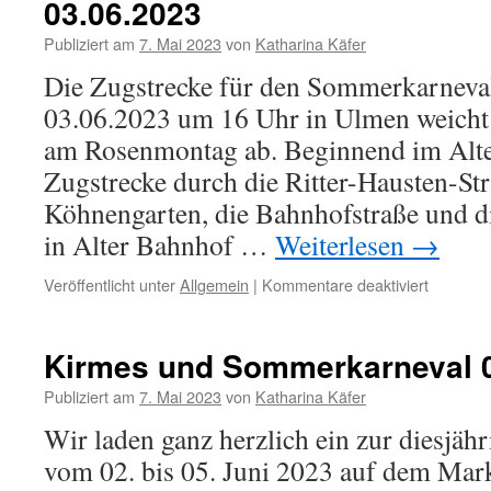
03.06.2023
Publiziert am
7. Mai 2023
von
Katharina Käfer
Die Zugstrecke für den Sommerkarnev
03.06.2023 um 16 Uhr in Ulmen weicht
am Rosenmontag ab. Beginnend im Alte
Zugstrecke durch die Ritter-Hausten-Str
Köhnengarten, die Bahnhofstraße und di
in Alter Bahnhof …
Weiterlesen
→
für
Veröffentlicht unter
Allgemein
|
Kommentare deaktiviert
Zugstrec
Sommerk
03.06.20
Kirmes und Sommerkarneval 0
Publiziert am
7. Mai 2023
von
Katharina Käfer
Wir laden ganz herzlich ein zur diesjä
vom 02. bis 05. Juni 2023 auf dem Mar