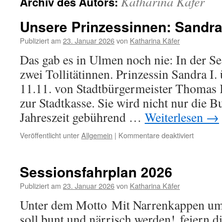
Katharina Käfer
Archiv des Autors:
Unsere Prinzessinnen: Sandra I
Publiziert am
23. Januar 2026
von
Katharina Käfer
Das gab es in Ulmen noch nie: In der S
zwei Tollitätinnen. Prinzessin Sandra I
11.11. von Stadtbürgermeister Thomas 
zur Stadtkasse. Sie wird nicht nur die B
Jahreszeit gebührend …
Weiterlesen
→
für
Veröffentlicht unter
Allgemein
|
Kommentare deaktiviert
Unsere
Prinzess
Sandra
Sessionsfahrplan 2026
I.
und
Publiziert am
23. Januar 2026
von
Katharina Käfer
Melina
Unter dem Motto Mit Narrenkappen um 
I.
soll bunt und närrisch werden! feiern 