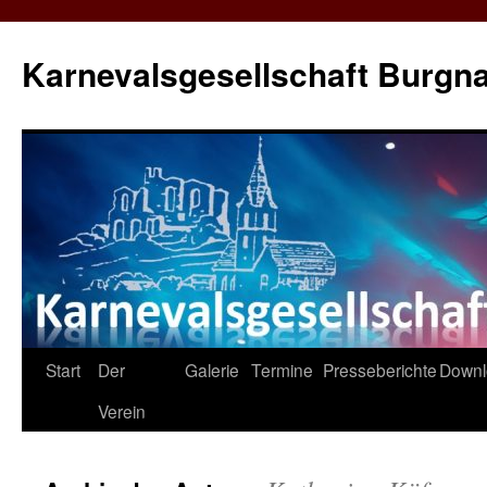
Karnevalsgesellschaft Burgna
Zum
Start
Der
Galerie
Termine
Presseberichte
Downl
Inhalt
Verein
springen