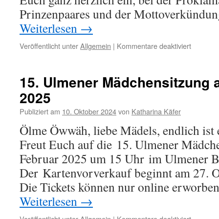
Prinzenpaares und der Mottoverkündun
Weiterlesen
→
für
Veröffentlicht unter
Allgemein
|
Kommentare deaktiviert
Hurra,
Ulmen
hat
15. Ulmener Mädchensitzung 
ein
2025
Prinzenp
Publiziert am
10. Oktober 2024
von
Katharina Käfer
Ölme Öwwäh, liebe Mädels, endlich ist e
Freut Euch auf die 15. Ulmener Mädche
Februar 2025 um 15 Uhr im Ulmener Bü
Der Kartenvorverkauf beginnt am 27. 
Die Tickets können nur online erworb
Weiterlesen
→
für
Veröffentlicht unter
Allgemein
|
Kommentare deaktiviert