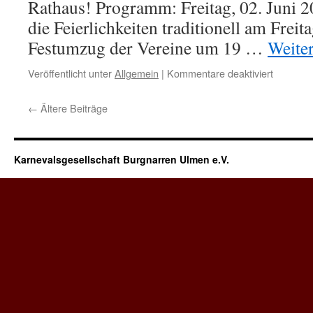
Rathaus! Programm: Freitag, 02. Juni 2
die Feierlichkeiten traditionell am Frei
Festumzug der Vereine um 19 …
Weite
für
Veröffentlicht unter
Allgemein
|
Kommentare deaktiviert
Kirmes
und
←
Ältere Beiträge
Sommerk
02.-05.0
Karnevalsgesellschaft Burgnarren Ulmen e.V.