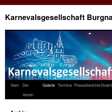
Karnevalsgesellschaft Burgna
Zum
Start
Der
Galerie
Termine
Presseberichte
Downl
Inhalt
Verein
springen