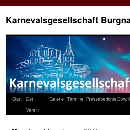
Karnevalsgesellschaft Burgna
Zum
Start
Der
Galerie
Termine
Presseberichte
Downl
Inhalt
Verein
springen