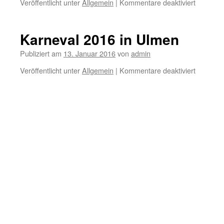
für
Veröffentlicht unter
Allgemein
|
Kommentare deaktiviert
Anmeldu
für
den
Karneval 2016 in Ulmen
Rosenmo
Publiziert am
13. Januar 2016
von
admin
für
Veröffentlicht unter
Allgemein
|
Kommentare deaktiviert
Karneval
2016
in
Ulmen