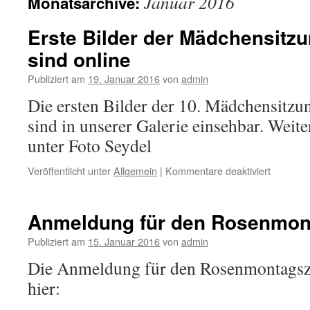
Januar 2016
Monatsarchive:
Erste Bilder der Mädchensitz
sind online
Publiziert am
19. Januar 2016
von
admin
Die ersten Bilder der 10. Mädchensitz
sind in unserer Galerie einsehbar. Weiter
unter Foto Seydel
für
Veröffentlicht unter
Allgemein
|
Kommentare deaktiviert
Erste
Bilder
der
Anmeldung für den Rosenmon
Mädchen
vom
Publiziert am
15. Januar 2016
von
admin
17.1.201
Die Anmeldung für den Rosenmontagsz
sind
online
hier: