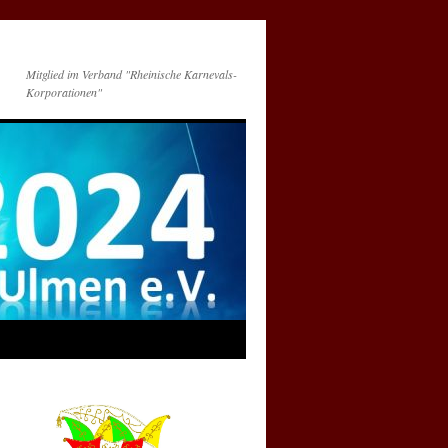
Mitglied im Verband "Rheinische Karnevals-
Korporationen"