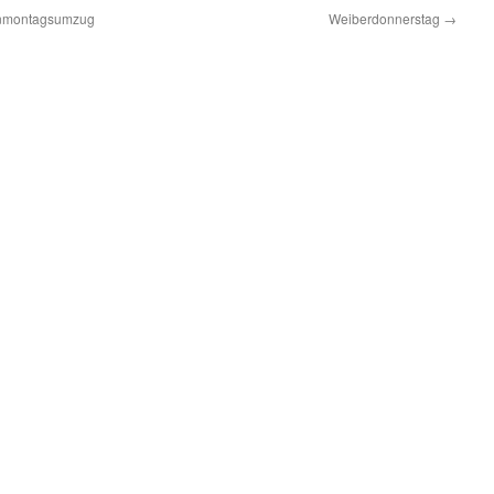
enmontagsumzug
Weiberdonnerstag
→