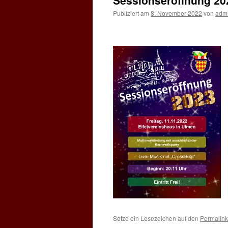
Sessionseröffnung 20
Publiziert am
8. November 2022
von
adm
Setze ein Lesezeichen auf den
Permalink