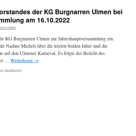
2023
abgesagt
orstandes der KG Burgnarren Ulmen bei
–
Jubiläumsveranstaltungen
ammlung am 16.10.2022
in
rina Käfer
Planung
die KG Burgnarren Ulmen zur Jahreshauptversammlung ein.
nde Nadine Michels über die letzten beiden Jahre und die
auf den Ulmener Karneval. Es folgte der Bericht des
ber …
Weiterlesen
→
für
e deaktiviert
Neuwahl
des
Vereinsvorstandes
der
KG
Burgnarren
Ulmen
bei
der
Jahreshauptversammlung
am
16.10.2022