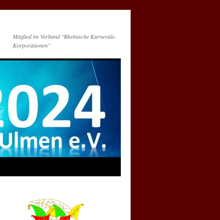
Mitglied im Verband "Rheinische Karnevals-
Korporationen"