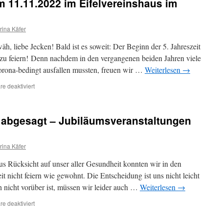
 11.11.2022 im Eifelvereinshaus im
rina Käfer
, liebe Jecken! Bald ist es soweit: Der Beginn der 5. Jahreszeit
d zu feiern! Denn nachdem in den vergangenen beiden Jahren viele
orona-bedingt ausfallen mussten, freuen wir …
Weiterlesen
→
für
e deaktiviert
Karnevalseröffnung
am
11.11.2022
abgesagt – Jubiläumsveranstaltungen
im
Eifelvereinshaus
im
rina Käfer
Eifel-
Maar-
us Rücksicht auf unser aller Gesundheit konnten wir in den
Park-
Park
eit nicht feiern wie gewohnt. Die Entscheidung ist uns nicht leicht
h nicht vorüber ist, müssen wir leider auch …
Weiterlesen
→
für
e deaktiviert
Mädchensitzung