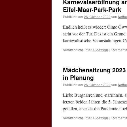
Karnevalseröffnung am
Eifel-Maar-Park-Park
Publiziert am
26. Oktober 2022
von
Katha
Endlich heißt es wieder: Ölme Öwwäh
steht vor der Tür. Das ist ein Grun
karnevalistische Veranstaltungen C
Veröffentlicht unter
Allgemein
|
Kommentar
Mädchensitzung 2023 
in Planung
Publiziert am
26. Oktober 2022
von
Katha
Liebe Burgnarren und -närrinnen, a
letzten beiden Jahren die 5. Jahresz
gefallen, aber da die Pandemie noc
Veröffentlicht unter
Allgemein
|
Kommentar