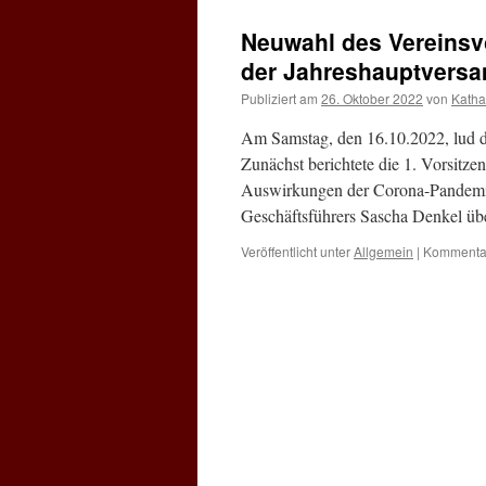
Neuwahl des Vereinsv
der Jahreshauptvers
Publiziert am
26. Oktober 2022
von
Katha
Am Samstag, den 16.10.2022, lud 
Zunächst berichtete die 1. Vorsitze
Auswirkungen der Corona-Pandemie 
Geschäftsführers Sascha Denkel ü
Veröffentlicht unter
Allgemein
|
Kommentar