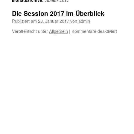
Monatsarchive:
Die Session 2017 im Überblick
Publiziert am
28. Januar 2017
von
admin
für
Veröffentlicht unter
Allgemein
|
Kommentare deaktiviert
Die
Session
2017
im
Überblic