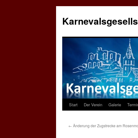
Karnevalsgesells
Start
Der Verein
Galerie
Termi
Zum
Inhalt
←
Änderung der Zugstrecke am Rosenm
springen