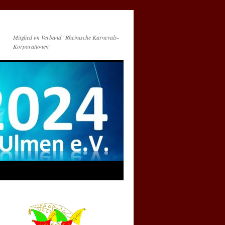
Mitglied im Verband "Rheinische Karnevals-
Korporationen"