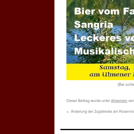
(Bei schl
Dieser Beitrag wurde unter
Allgemein
ver
←
Änderung der Zugstrecke am Rosenm