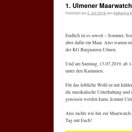
1. Ulmener Maarwatch-
Publiziert am
2. Juli 2019
von
Katharina K
Endlich ist es soweit – Sommer, So
aber dafür ein Maar. Also warum nic
der KG Burgnarren Ulmen.
Und am Samstag, 13.07.2019, ab 14
unter den Kastanien.
Für das leibliche Wohl ist mit kühl
die musikalische Unterhaltung und 
genossen werden kann, kommt Url
Also nichts wie hin zur Maarwatch-P
Tag mit Euch!