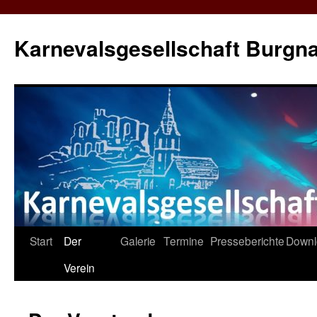
Karnevalsgesellschaft Burgna
Zum
Start
Der
Galerie
Termine
Presseberichte
Downl
Inhalt
Verein
springen